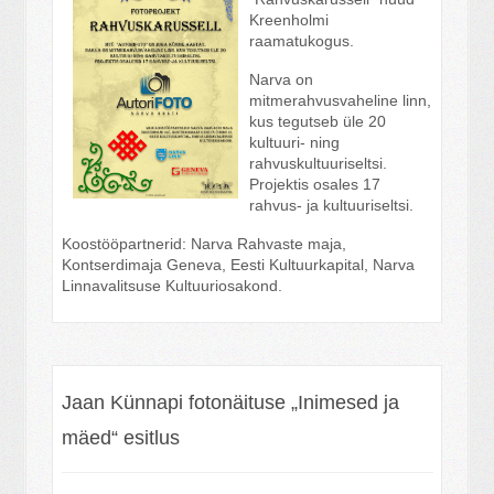
Kreenholmi
raamatukogus.
Narva on
mitmerahvusvaheline linn,
kus tegutseb üle 20
kultuuri- ning
rahvuskultuuriseltsi.
Projektis osales 17
rahvus- ja kultuuriseltsi.
Koostööpartnerid: Narva Rahvaste maja,
Kontserdimaja Geneva, Eesti Kultuurkapital, Narva
Linnavalitsuse Kultuuriosakond.
Jaan Künnapi fotonäituse „Inimesed ja
mäed“ esitlus