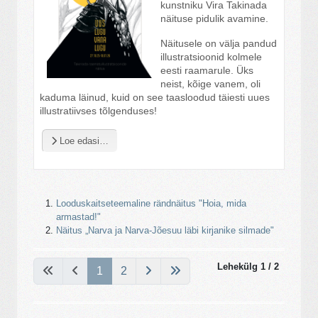
kunstniku Vira Takinada
näituse pidulik avamine.
Näitusele on välja pandud
illustratsioonid kolmele
eesti raamarule. Üks
neist, kõige vanem, oli
kaduma läinud, kuid on see taasloodud täiesti uues
illustratiivses tõlgenduses!
Loe edasi…
Looduskaitseteemaline rändnäitus "Hoia, mida
armastad!"
Näitus „Narva ja Narva-Jõesuu läbi kirjanike silmade"
Lehekülg 1 / 2
1
2