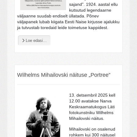
sajand". 1924. aastal ellu
kutsutud legendaarne
väljaanne suudab endiselt üllatada. Põnev
väljapanek lubab kiigata Eesti Naise kirjusse ajalukku
ja tutvustab toredaid leide toimetuse kappidest.
Loe edasi…
Wilhelms Mihailovski näituse „Portree”
13. detsembril 2025 kell
12.00 avatakse Narva
Keskraamatukogus Läti
fotokunstniku Wilhelms
Mihailovski näitus.
Mihailovski on osalenud
rohkem kui 300 näitusel