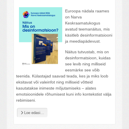
Euroopa nädala raames
on Narva
Keskraamatukogus
avatud teemanäitus, mis
käsitleb desinformatsiooni
ja meediapädevust.
Näitus tutvustab, mis on
desinformatsioon, kuidas
see levib ning milliseid
eesmärke see võib
teenida. Külastajad saavad teada, kes ja miks loob
eksitavat või valeinfot ning milliseid võtteid
kasutatakse inimeste mõjutamiseks – alates
emotsioonidele rõhumisest kuni info kontekstist välja
rebimiseni.
Loe edasi…