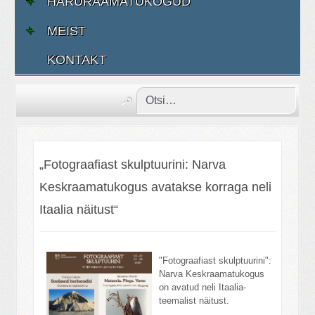
HARURAAMATUKOGUD
MEIST
KONTAKT
„Fotograafiast skulptuurini: Narva
Keskraamatukogus avatakse korraga neli
Itaalia näitust“
"Fotograafiast skulptuurini":
Narva Keskraamatukogus
on avatud neli Itaalia-
teemalist näitust.