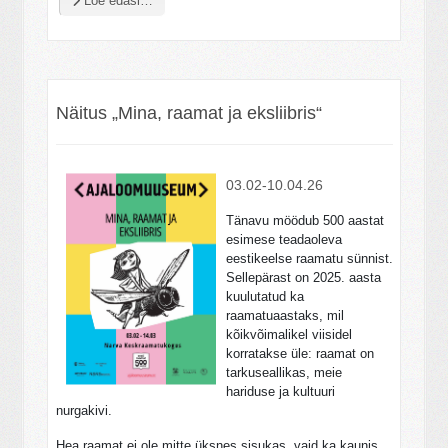
Loe edasi…
Näitus „Mina, raamat ja eksliibris“
03.02-10.04.26
Tänavu möödub 500 aastat
esimese teadaoleva
eestikeelse raamatu sünnist.
Sellepärast on 2025. aasta
kuulutatud ka
raamatuaastaks, mil
kõikvõimalikel viisidel
korratakse üle: raamat on
tarkuseallikas, meie
hariduse ja kultuuri
nurgakivi.
Hea raamat ei ole mitte üksnes sisukas, vaid ka kaunis.