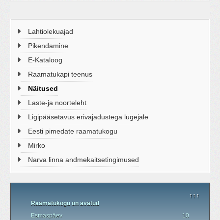
Lahtiolekuajad
Pikendamine
E-Kataloog
Raamatukapi teenus
Näitused
Laste-ja noorteleht
Ligipääsetavus erivajadustega lugejale
Eesti pimedate raamatukogu
Mirko
Narva linna andmekaitsetingimused
↑↑↑
Raamatukogu on avatud
Esmaspäev
10.00 - 19.00