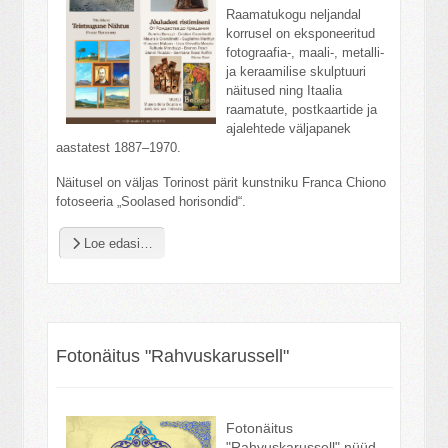
Raamatukogu neljandal
korrusel on eksponeeritud
fotograafia-, maali-, metalli-
ja keraamilise skulptuuri
näitused ning Itaalia
raamatute, postkaartide ja
ajalehtede väljapanek
aastatest 1887–1970.
Näitusel on väljas Torinost pärit kunstniku Franca Chiono
fotoseeria „Soolased horisondid“.
Loe edasi…
Fotonäitus "Rahvuskarussell"
Fotonäitus
"Rahvuskarussell" nüüd