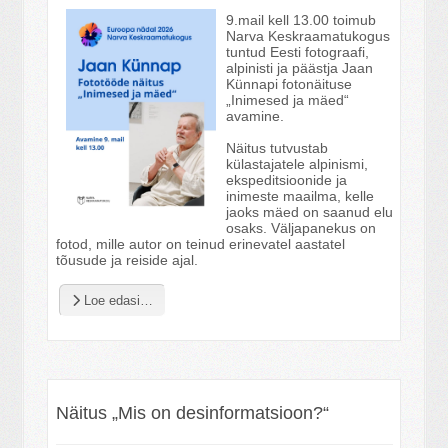
9.mail kell 13.00 toimub
Narva Keskraamatukogus
tuntud Eesti fotograafi,
alpinisti ja päästja Jaan
Künnapi fotonäituse
„Inimesed ja mäed“
avamine.
Näitus tutvustab
külastajatele alpinismi,
ekspeditsioonide ja
inimeste maailma, kelle
jaoks mäed on saanud elu
osaks. Väljapanekus on
fotod, mille autor on teinud erinevatel aastatel
tõusude ja reiside ajal.
Loe edasi…
Näitus „Mis on desinformatsioon?“