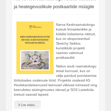
ja heategevuslikule postkaartide müügile
Narva Keskraamatukogu
kutsub linnaelanikke ja
külalisi külastama näitust,
kus on eksponeeritud
Sketchy Seiklus
kunstiklubi projekti
raames valminud
postkaardid.
Näitus asub raamatukogu
teisel korrusel, kus on
välja pandud joonistamise
töötubades osalenute tööd. Projektis osalesid AS
Hoolekandeteenused teenusel viibivad inimesed ning
keerulistes elutingimustes olevad ja SOS Lasteküla
toetust saavad lapsed.
Loe edasi…