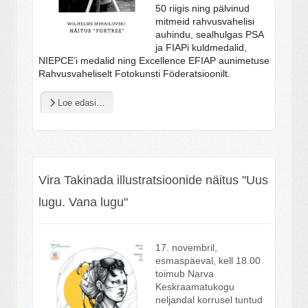
50 riigis ning pälvinud
mitmeid rahvusvahelisi
auhindu, sealhulgas PSA
ja FIAPi kuldmedalid,
NIEPCE’i medalid ning Excellence EFIAP aunimetuse
Rahvusvaheliselt Fotokunsti Föderatsioonilt.
Loe edasi…
Vira Takinada illustratsioonide näitus "Uus
lugu. Vana lugu"
17. novembril,
esmaspäeval, kell 18.00
toimub Narva
Keskraamatukogu
neljandal korrusel tuntud