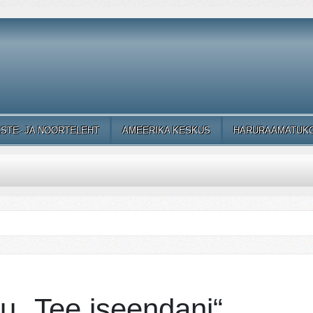
ASTE- JA NOORTELEHT
AMEERIKA KESKUS
HARURAAMATUK
u „Tee iseendani“