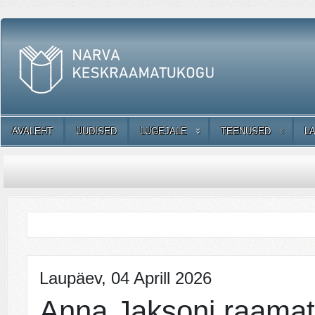
AVALEHT
UUDISED
LUGEJALE
TEENUSED
L
Laupäev, 04 Aprill 2026
Anna Jaksoni raamat