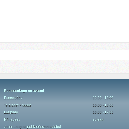
Raamatukogu on avatud
Esmaspäev
10.00 - 19.00
Teisipäev - reede
10.00 - 18.00
Laupäev
10.00 - 17.00
P
ü
hapäev
suletud
Juuni - august
puhkepäevad
suletud