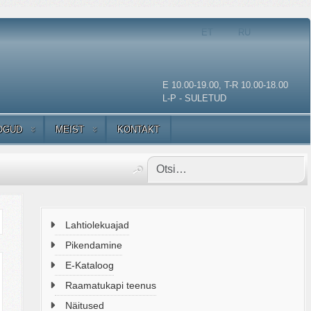
Vali keel
ET
RU
E 10.00-19.00, T-R 10.00-18.00
L-P - SULETUD
OGUD
MEIST
KONTAKT
Lahtiolekuajad
Pikendamine
E-Kataloog
Raamatukapi teenus
Näitused