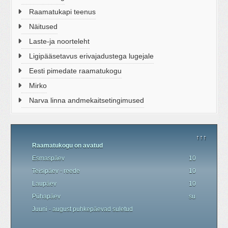
Raamatukapi teenus
Näitused
Laste-ja noorteleht
Ligipääsetavus erivajadustega lugejale
Eesti pimedate raamatukogu
Mirko
Narva linna andmekaitsetingimused
↑↑↑
Raamatukogu on avatud
Esmaspäev
10.00 - 19.00
Teisipäev - reede
10.00 - 18.00
Laupäev
10.00 - 17.00
P
ü
hapäev
suletud
Juuni - august
puhkepäevad
suletud