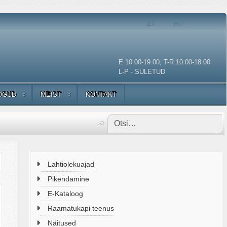
Vali keel
ET
RU
E 10.00-19.00, T-R 10.00-18.00
L-P - SULETUD
OGUD
MEIST
KONTAKT
Lahtiolekuajad
Pikendamine
E-Kataloog
Raamatukapi teenus
Näitused