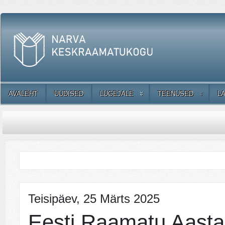
AVALEHT
UUDISED
LUGEJALE
TEENUSED
L
Teisipäev, 25 Märts 2025
Eesti Raamatu Aast