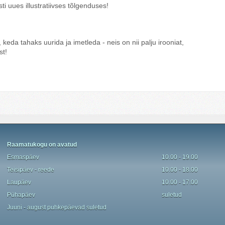
ti uues illustratiivses tõlgenduses!
 keda tahaks uurida ja imetleda - neis on nii palju irooniat,
st!
Raamatukogu on avatud
Esmaspäev
10.00 - 19.00
Teisipäev - reede
10.00 - 18.00
Laupäev
10.00 - 17.00
P
ü
hapäev
suletud
Juuni - august
puhkepäevad
suletud