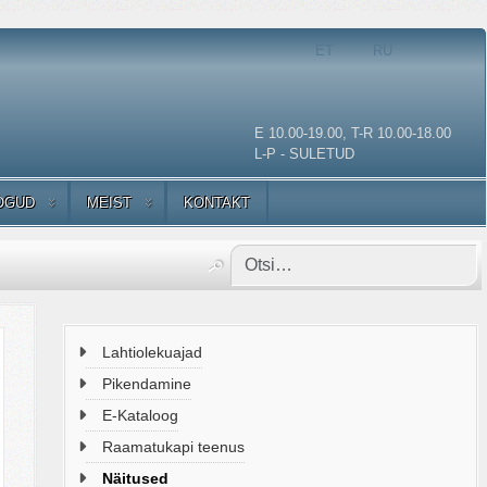
Vali keel
ET
RU
E 10.00-19.00, T-R 10.00-18.00
L-P - SULETUD
OGUD
MEIST
KONTAKT
Lahtiolekuajad
Pikendamine
E-Kataloog
Raamatukapi teenus
Näitused