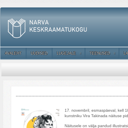
AVALEHT
UUDISED
LUGEJALE
TEENUSED
L
17. novembril, esmaspäeval, kell 
kunstniku Vira Takinada näituse pi
Näitusele on välja pandud illustrat