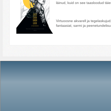
läinud, kuid on see taasloodud täies
Virtuoosne akvarell ja tegelaskujud,
fantaasiat, sarmi ja peenetundelisu