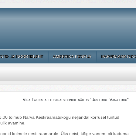
ASTE- JA NOORTELEHT
AMEERIKA KESKUS
HARURAAMATUK
Vira Takinada illustratsioonide näitus "Uus lugu. Vana lugu"
18.00 toimub Narva Keskraamatukogu neljandal korrusel tuntud
dulik avamine.
sioonid kolmele eesti raamarule. Üks neist, kõige vanem, oli kaduma