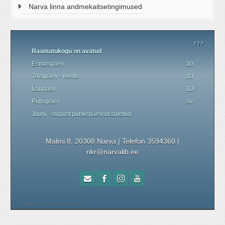
Narva linna andmekaitsetingimused
↑↑↑
Raamatukogu on avatud
Esmaspäev
10.00 - 19.00
Teisipäev - reede
10.00 - 18.00
Laupäev
10.00 - 17.00
P
ü
hapäev
suletud
Juuni - august
puhkepäevad
suletud
Malmi 8, 20308 Narva | Telefon 3594360
|
nkr@narvalib.ee
Neljapäev, 06 August 2026