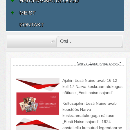
HARURAAMATUKOGUD
MEIST
KONTAKT
Näitus „Eesti naise sajand"
Ajakiri Eesti Naine avab 16.12
kell 17 Narva keskraamatukogus
näituse „
Eesti naise sajand
".
Kultusajakiri Eesti Naine avab
koostöös Narva
keskraamatukoguga näituse
„Eesti Naise sajand". 1924.
aastal ellu kutsutud legendaarne