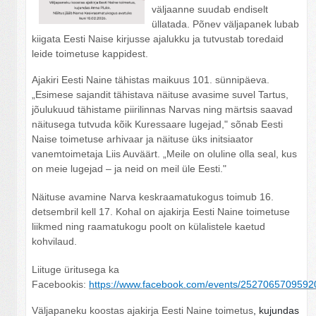
väljaanne suudab endiselt
üllatada. Põnev väljapanek lubab
kiigata Eesti Naise kirjusse ajalukku ja tutvustab toredaid
leide toimetuse kappidest.
Ajakiri Eesti Naine tähistas maikuus 101. sünnipäeva.
„Esimese sajandit tähistava näituse avasime suvel Tartus,
jõulukuud tähistame piirilinnas Narvas ning märtsis saavad
näitusega tutvuda kõik Kuressaare lugejad," sõnab Eesti
Naise toimetuse arhivaar ja näituse üks initsiaator
vanemtoimetaja Liis Auväärt. „Meile on oluline olla seal, kus
on meie lugejad – ja neid on meil üle Eesti."
Näituse avamine Narva keskraamatukogus toimub 16.
detsembril kell 17.
Kohal on ajakirja Eesti Naine toimetuse
liikmed ning raamatukogu poolt on külalistele kaetud
kohvilaud.
Liituge üritusega ka
Facebookis:
https://www.facebook.com/events/252706570959
Väljapaneku koostas ajakirja Eesti Naine toimetus
, kujundas