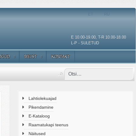
Vali keel
ET
RU
E 10.00-19.00, T-R 10.00-18.00
L-P - SULETUD
OGUD
MEIST
KONTAKT
Lahtiolekuajad
Pikendamine
E-Kataloog
Raamatukapi teenus
Näitused