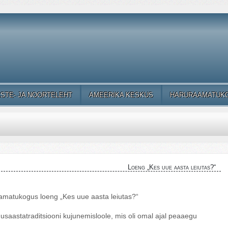
ASTE- JA NOORTELEHT
AMEERIKA KESKUS
HARURAAMATUK
Loeng „Kes uue aasta leiutas?“
aamatukogus loeng „Kes uue aasta leiutas?“
usaastatraditsiooni kujunemisloole, mis oli omal ajal peaaegu