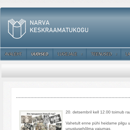
AVALEHT
UUDISED
LUGEJALE
TEENUSED
L
20. detsembril kell 12.00 toimub r
Vahetult enne pühi heidame pilgu u
unustusehõlma vajumas.