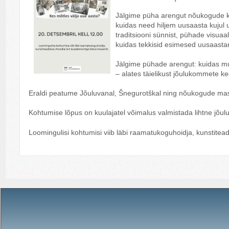
Jälgime püha arengut nõukogude kult
kuidas need hiljem uusaasta kujul
traditsiooni sünnist, pühade visuaal
kuidas tekkisid esimesed uusaasta
Jälgime pühade arengut: kuidas mu
– alates täielikust jõulukommete k
Eraldi peatume Jõuluvanal, Šnegurotškal ning nõukogude massik
Kohtumise lõpus on kuulajatel võimalus valmistada lihtne jõulu
Loomingulisi kohtumisi viib läbi raamatukoguhoidja, kunstitea