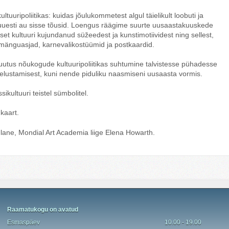
uuripoliitikas: kuidas jõulukommetest algul täielikult loobuti ja
 uuesti au sisse tõusid. Loengus räägime suurte uusaastakuuskede
set kultuuri kujundanud süžeedest ja kunstimotiividest ning sellest,
mänguasjad, karnevalikostüümid ja postkaardid.
utus nõukogude kultuuripoliitikas suhtumine talvistesse pühadesse
eelustamisest, kuni nende piduliku naasmiseni uusaasta vormis.
ultuuri teistel sümbolitel.
kaart.
dlane,
Mondial Art Academia liige Elena Howarth.
Raamatukogu on avatud
Esmaspäev
10.00 - 19.00