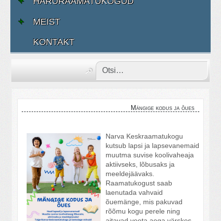
HARURAAMATUKOGUD
MEIST
KONTAKT
Mängige kodus ja õues
Narva Keskraamatukogu
kutsub lapsi ja lapsevanemaid
muutma suvise koolivaheaja
aktiivseks, lõbusaks ja
meeldejäävaks.
Raamatukogust saab
laenutada vahvaid
õuemänge, mis pakuvad
rõõmu kogu perele ning
aitavad veeta aega värskes