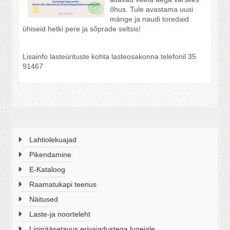
õhus. Tule avastama uusi
mänge ja naudi toredaid
ühiseid hetki pere ja sõprade seltsis!
Lisainfo lasteürituste kohta lasteosakonna telefonil 35
91467
Lahtiolekuajad
Pikendamine
E-Kataloog
Raamatukapi teenus
Näitused
Laste-ja noorteleht
Ligipääsetavus erivajadustega lugejale