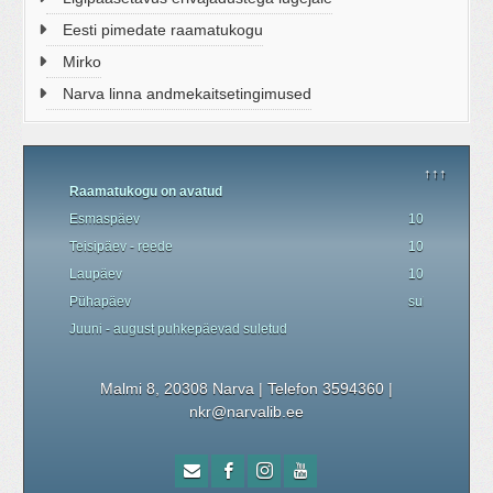
Eesti pimedate raamatukogu
Mirko
Narva linna andmekaitsetingimused
↑↑↑
Raamatukogu on avatud
Esmaspäev
10.00 - 19.00
Teisipäev - reede
10.00 - 18.00
Laupäev
10.00 - 17.00
P
ü
hapäev
suletud
Juuni - august
puhkepäevad
suletud
Malmi 8, 20308 Narva | Telefon 3594360
|
nkr@narvalib.ee